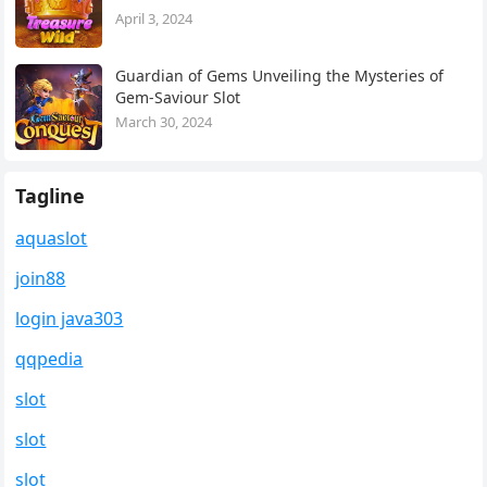
April 3, 2024
Guardian of Gems Unveiling the Mysteries of
Gem-Saviour Slot
March 30, 2024
Tagline
aquaslot
join88
login java303
qqpedia
slot
slot
slot