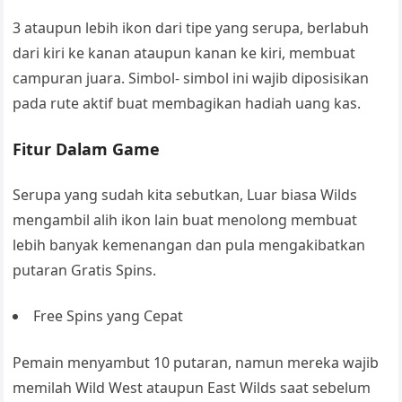
3 ataupun lebih ikon dari tipe yang serupa, berlabuh
dari kiri ke kanan ataupun kanan ke kiri, membuat
campuran juara. Simbol- simbol ini wajib diposisikan
pada rute aktif buat membagikan hadiah uang kas.
Fitur Dalam Game
Serupa yang sudah kita sebutkan, Luar biasa Wilds
mengambil alih ikon lain buat menolong membuat
lebih banyak kemenangan dan pula mengakibatkan
putaran Gratis Spins.
Free Spins yang Cepat
Pemain menyambut 10 putaran, namun mereka wajib
memilah Wild West ataupun East Wilds saat sebelum