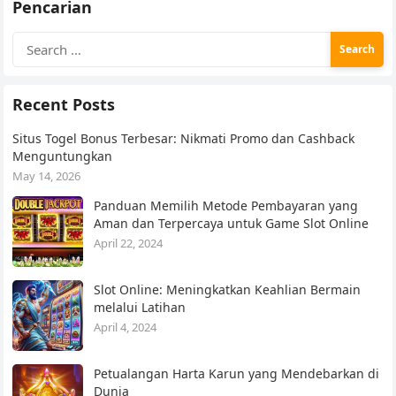
Pencarian
Search
for:
Recent Posts
Situs Togel Bonus Terbesar: Nikmati Promo dan Cashback
Menguntungkan
May 14, 2026
Panduan Memilih Metode Pembayaran yang
Aman dan Terpercaya untuk Game Slot Online
April 22, 2024
Slot Online: Meningkatkan Keahlian Bermain
melalui Latihan
April 4, 2024
Petualangan Harta Karun yang Mendebarkan di
Dunia