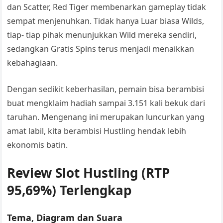
dan Scatter, Red Tiger membenarkan gameplay tidak
sempat menjenuhkan. Tidak hanya Luar biasa Wilds,
tiap- tiap pihak menunjukkan Wild mereka sendiri,
sedangkan Gratis Spins terus menjadi menaikkan
kebahagiaan.
Dengan sedikit keberhasilan, pemain bisa berambisi
buat mengklaim hadiah sampai 3.151 kali bekuk dari
taruhan. Mengenang ini merupakan luncurkan yang
amat labil, kita berambisi Hustling hendak lebih
ekonomis batin.
Review Slot Hustling (RTP
95,69%) Terlengkap
Tema, Diagram dan Suara