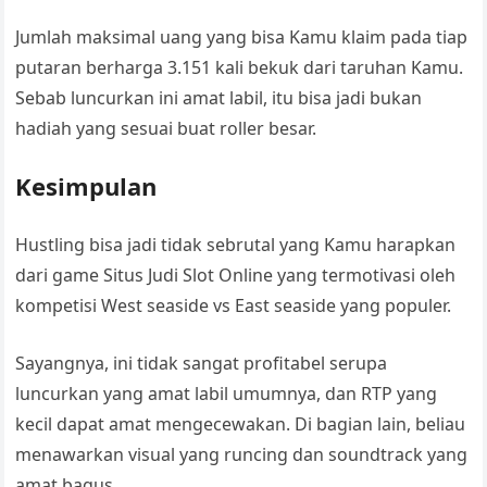
Jumlah maksimal uang yang bisa Kamu klaim pada tiap
putaran berharga 3.151 kali bekuk dari taruhan Kamu.
Sebab luncurkan ini amat labil, itu bisa jadi bukan
hadiah yang sesuai buat roller besar.
Kesimpulan
Hustling bisa jadi tidak sebrutal yang Kamu harapkan
dari game Situs Judi Slot Online yang termotivasi oleh
kompetisi West seaside vs East seaside yang populer.
Sayangnya, ini tidak sangat profitabel serupa
luncurkan yang amat labil umumnya, dan RTP yang
kecil dapat amat mengecewakan. Di bagian lain, beliau
menawarkan visual yang runcing dan soundtrack yang
amat bagus.