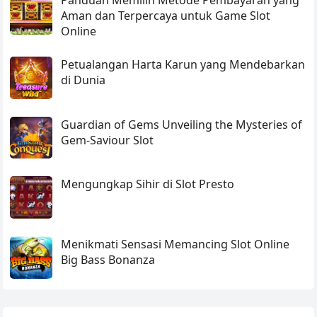
Aman dan Terpercaya untuk Game Slot
Online
Petualangan Harta Karun yang Mendebarkan
di Dunia
Guardian of Gems Unveiling the Mysteries of
Gem-Saviour Slot
Mengungkap Sihir di Slot Presto
Menikmati Sensasi Memancing Slot Online
Big Bass Bonanza