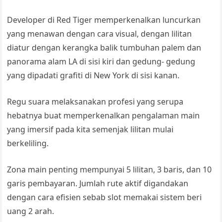
Developer di Red Tiger memperkenalkan luncurkan
yang menawan dengan cara visual, dengan lilitan
diatur dengan kerangka balik tumbuhan palem dan
panorama alam LA di sisi kiri dan gedung- gedung
yang dipadati grafiti di New York di sisi kanan.
Regu suara melaksanakan profesi yang serupa
hebatnya buat memperkenalkan pengalaman main
yang imersif pada kita semenjak lilitan mulai
berkeliling.
Zona main penting mempunyai 5 lilitan, 3 baris, dan 10
garis pembayaran. Jumlah rute aktif digandakan
dengan cara efisien sebab slot memakai sistem beri
uang 2 arah.