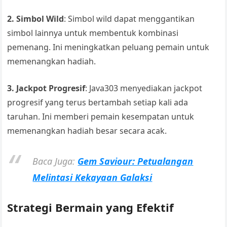
2. Simbol Wild
: Simbol wild dapat menggantikan
simbol lainnya untuk membentuk kombinasi
pemenang. Ini meningkatkan peluang pemain untuk
memenangkan hadiah.
3. Jackpot Progresif
: Java303 menyediakan jackpot
progresif yang terus bertambah setiap kali ada
taruhan. Ini memberi pemain kesempatan untuk
memenangkan hadiah besar secara acak.
Baca Juga:
Gem Saviour: Petualangan
Melintasi Kekayaan Galaksi
Strategi Bermain yang Efektif