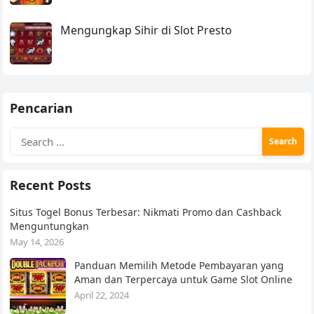
Mengungkap Sihir di Slot Presto
Pencarian
Search
for:
Recent Posts
Situs Togel Bonus Terbesar: Nikmati Promo dan Cashback
Menguntungkan
May 14, 2026
Panduan Memilih Metode Pembayaran yang
Aman dan Terpercaya untuk Game Slot Online
April 22, 2024