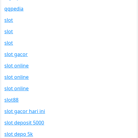
qqpedia
slot
slot
slot
slot gacor
slot online
slot online
slot online
slot88
slot gacor hari ini
slot deposit 5000
slot depo 5k