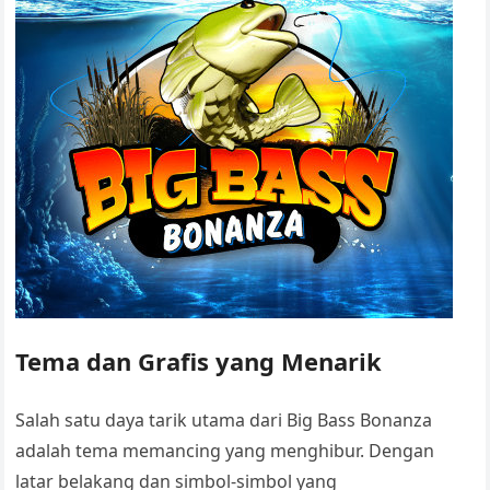
Tema dan Grafis yang Menarik
Salah satu daya tarik utama dari Big Bass Bonanza
adalah tema memancing yang menghibur. Dengan
latar belakang dan simbol-simbol yang