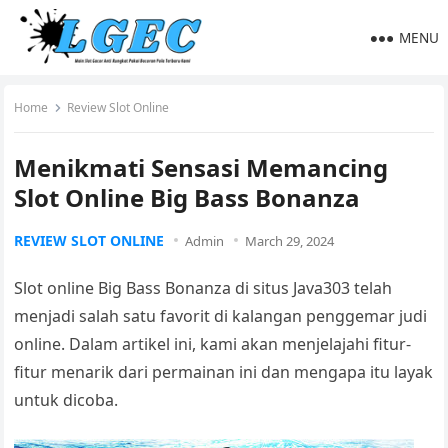
MENU
Home
Review Slot Online
Menikmati Sensasi Memancing
Slot Online Big Bass Bonanza
REVIEW SLOT ONLINE
Admin
March 29, 2024
Slot online Big Bass Bonanza di situs Java303 telah
menjadi salah satu favorit di kalangan penggemar judi
online. Dalam artikel ini, kami akan menjelajahi fitur-
fitur menarik dari permainan ini dan mengapa itu layak
untuk dicoba.