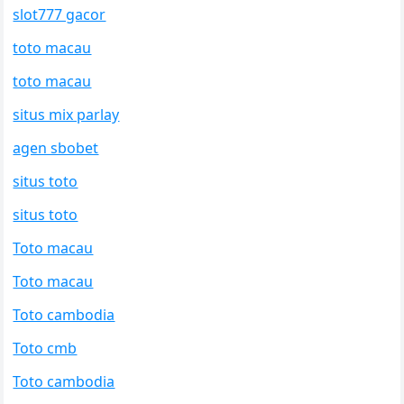
slot777 gacor
toto macau
toto macau
situs mix parlay
agen sbobet
situs toto
situs toto
Toto macau
Toto macau
Toto cambodia
Toto cmb
Toto cambodia